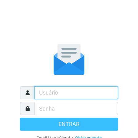
ENTRAR
Email MigraCloud •
Obter suporte